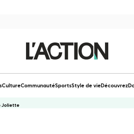
s
Culture
Communauté
Sports
Style de vie
Découvrez
Do
 Joliette