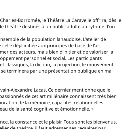
-Charles-Borromée, le Théâtre La Caravelle offrira, dès le
de théâtre destinés à un public adulte au rythme d’un
.
ensemble de la population lanaudoise. L’atelier de
celle déjà initiée aux principes de base de l’art
er des acteurs, mais bien d’initier et de valoriser la
eloppement personnel et social. Les participants
et classiques, la diction, la projection, le mouvement,
lier se terminera par une présentation publique en mai
ylvain-Alexandre Lacas. Ce dernier mentionne que le
 passionnés de cet art millénaire connaissent très bien
lioration de la mémoire, capacités relationnelles
eau de la santé cognitive et émotionnelle. »
nce, la constance et le plaisir. Tous sont les bienvenus.
telier de théâtre, il faut adresser ses requêtes par