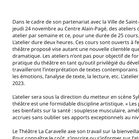
Dans le cadre de son partenariat avec la Ville de Saint
jeudi 24 novembre au Centre Alain-Pagé, des ateliers 
atelier par semaine et ce, pour une durée de 25 cours
L’atelier dure deux heures. Ces cours sont ouverts à l’
théâtre proposé vise autant une nouvelle clientèle que 
dramatique. Les ateliers n’ont pas pour objectif de form
pratique du théâtre en tant qu’outil privilégié du dév
travailleront l’interprétation de textes contemporains 
les émotions, l’analyse de texte, la lecture, etc. L’ate
2023.
L’atelier sera sous la direction du metteur en scène S
théâtre est une formidable discipline artistique. « Les
ses bienfaits sur la santé : souplesse musculaire, amé
accrues sans oublier ses apports exceptionnels au niv
Le Théâtre La Caravelle axe son travail sur la bienveilla
Pour connaître le coût, s’inscrire ou s’informer sur l’a