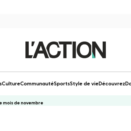
s
Culture
Communauté
Sports
Style de vie
Découvrez
Do
 le mois de novembre