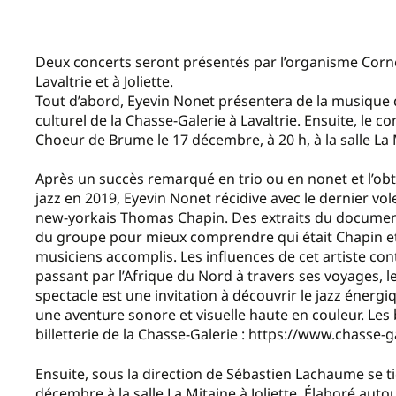
Deux concerts seront présentés par l’organisme Cor
Lavaltrie et à Joliette.
Tout d’abord, Eyevin Nonet présentera de la musique 
culturel de la Chasse-Galerie à Lavaltrie. Ensuite, le 
Choeur de Brume le 17 décembre, à 20 h, à la salle La M
Après un succès remarqué en trio ou en nonet et l’obt
jazz en 2019, Eyevin Nonet récidive avec le dernier 
new-yorkais Thomas Chapin. Des extraits du documenta
du groupe pour mieux comprendre qui était Chapin et 
musiciens accomplis. Les influences de cet artiste con
passant par l’Afrique du Nord à travers ses voyages, l
spectacle est une invitation à découvrir le jazz énerg
une aventure sonore et visuelle haute en couleur. Les b
billetterie de la Chasse-Galerie : https://www.chasse-g
Ensuite, sous la direction de Sébastien Lachaume se 
décembre à la salle La Mitaine à Joliette. Élaboré aut