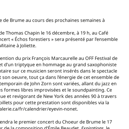
ne de Brume au cours des prochaines semaines à
de Thomas Chapin le 16 décembre, à 19 h, au Café
concert « Échos forestiers » sera présenté par l’ensemble
itaine à Joliette.
ention du prix François Marcaurelle au OFF Festival de
volet d’un triptyque en hommage au grand saxophoniste
ire sur ce musicien seront insérés dans le spectacle
son oeuvre, tout ça dans l’énergie de cet ensemble de
temporain de John Zorn sont variées, allant du jazz en
es formes libres improvisées et le soundpainting. Ce
ique et revigorant de New York des années 90 à travers
illets pour cette prestation sont disponibles via la
alerie.ca/fr/calendrier/eyevin-nonet.
tiendra le premier concert du Choeur de Brume le 17
our de la composition d’Émile Beaudet,
Expirations
, le