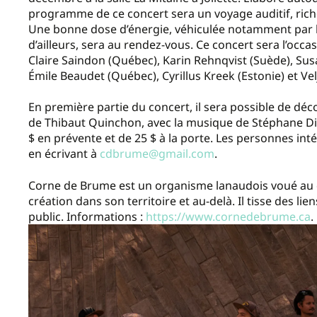
programme de ce concert sera un voyage auditif, ric
Une bonne dose d’énergie, véhiculée notamment par la 
d’ailleurs, sera au rendez-vous. Ce concert sera l’oc
Claire Saindon (Québec), Karin Rehnqvist (Suède), Su
Émile Beaudet (Québec), Cyrillus Kreek (Estonie) et Vel
En première partie du concert, il sera possible de déc
de Thibaut Quinchon, avec la musique de Stéphane Dia
$ en prévente et de 25 $ à la porte. Les personnes int
en écrivant à
cdbrume@gmail.com
.
Corne de Brume est un organisme lanaudois voué au
création dans son territoire et au-delà. Il tisse des l
public. Informations :
https://www.cornedebrume.ca
.