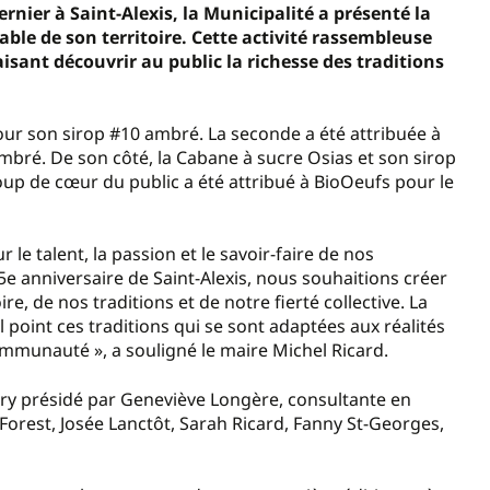
ernier à Saint-Alexis, la Municipalité a présenté la
able de son territoire. Cette activité rassembleuse
aisant découvrir au public la richesse des traditions
pour son sirop #10 ambré. La seconde a été attribuée à
ambré. De son côté, la Cabane à sucre Osias et son sirop
oup de cœur du public a été attribué à BioOeufs pour le
le talent, la passion et le savoir-faire de nos
5e anniversaire de Saint-Alexis, nous souhaitions créer
, de nos traditions et de notre fierté collective. La
point ces traditions qui se sont adaptées aux réalités
ommunauté », a souligné le maire Michel Ricard.
 jury présidé par Geneviève Longère, consultante en
orest, Josée Lanctôt, Sarah Ricard, Fanny St-Georges,