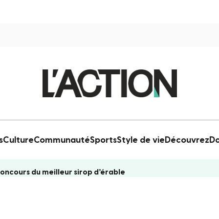
s
Culture
Communauté
Sports
Style de vie
Découvrez
Do
concours du meilleur sirop d’érable