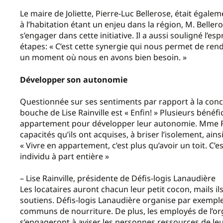
Le maire de Joliette, Pierre-Luc Bellerose, était égale
à l’habitation étant un enjeu dans la région, M. Bellero
s’engager dans cette initiative. Il a aussi souligné l’es
étapes: « C’est cette synergie qui nous permet de re
un moment où nous en avons bien besoin. »
Développer son autonomie
Questionnée sur ses sentiments par rapport à la concrét
bouche de Lise Rainville est « Enfin! » Plusieurs bénéfi
appartement pour développer leur autonomie. Mme Rai
capacités qu’ils ont acquises, à briser l’isolement, ains
« Vivre en appartement, c’est plus qu’avoir un toit. C
individu à part entière »
– Lise Rainville, présidente de Défis-logis Lanaudière
Les locataires auront chacun leur petit cocon, mails il
soutiens. Défis-logis Lanaudière organise par exemple
communs de nourriture. De plus, les employés de l’or
s’engageront à aviser les personnes ressources de leu