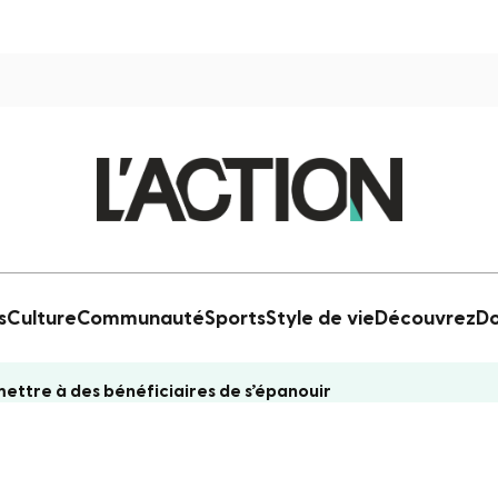
s
Culture
Communauté
Sports
Style de vie
Découvrez
Do
ttre à des bénéficiaires de s’épanouir