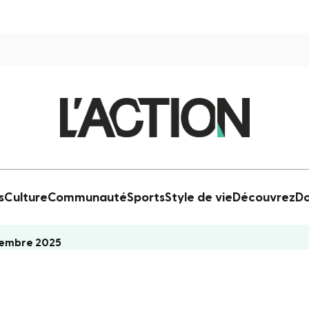
s
Culture
Communauté
Sports
Style de vie
Découvrez
Do
ovembre 2025