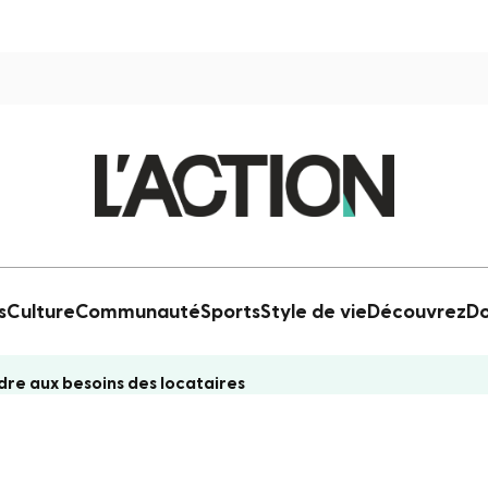
s
Culture
Communauté
Sports
Style de vie
Découvrez
Do
re aux besoins des locataires