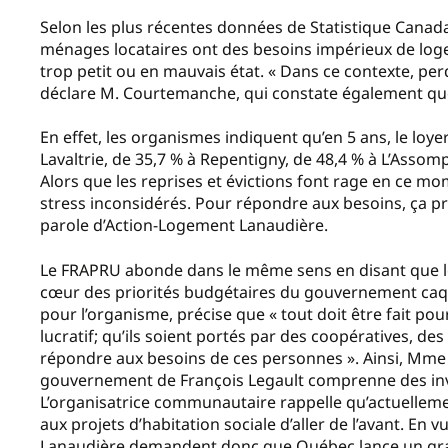
Selon les plus récentes données de Statistique Canada
ménages locataires ont des besoins impérieux de loge
trop petit ou en mauvais état. « Dans ce contexte, perd
déclare M. Courtemanche, qui constate également que 
En effet, les organismes indiquent qu’en 5 ans, le loy
Lavaltrie, de 35,7 % à Repentigny, de 48,4 % à L’Assom
Alors que les reprises et évictions font rage en ce mo
stress inconsidérés. Pour répondre aux besoins, ça pre
parole d’Action-Logement Lanaudière.
Le FRAPRU abonde dans le même sens en disant que le s
cœur des priorités budgétaires du gouvernement caqu
pour l’organisme, précise que « tout doit être fait po
lucratif; qu’ils soient portés par des coopératives, de
répondre aux besoins de ces personnes ». Ainsi, Mme
gouvernement de François Legault comprenne des in
L’organisatrice communautaire rappelle qu’actuellem
aux projets d’habitation sociale d’aller de l’avant. E
Lanaudière demandent donc que Québec lance un gra