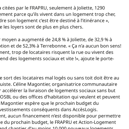
 citées par le FRAPRU, seulement à Joliette, 1290
ment parce qu’ils vivent dans un logement trop cher,
re son logement c’est être destiné à l’itinérance »,
les loyers sont de plus en plus chers.
er moyen a augmenté de 24,8 % à Joliette, de 32,9 % à
ption et de 52,3% à Terrebonne. « Ça n’a aucun bon sens!
ment, trop de locataires risquent la rue ou vivent des
nd des logements sociaux et vite !», ajoute le porte-
ort des locataires mal logés ou sans toit doit être au
iste. Céline Magontier, organisatrice communautaire
ur accélérer la livraison de logements sociaux sans but
s OSBL ou des offices d’habitation qui veulent et peuvent
 Magontier espère que le prochain budget du
vestissements conséquents dans AccèsLogis.
ent, aucun financement n’est disponible pour permettre
n vue du prochain budget, le FRAPRU et Action-Logement
nd chantier d’au moins 10 000 nouveaux logements