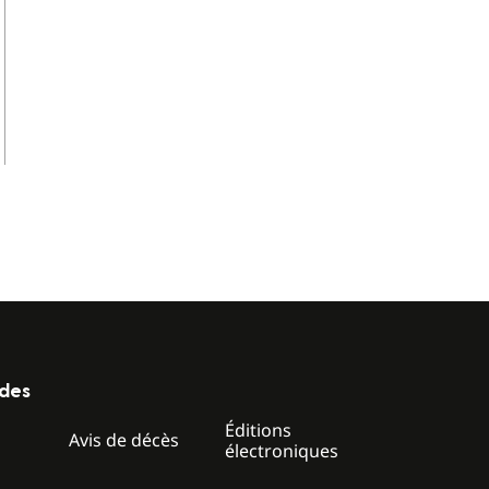
ides
Éditions
z
Avis de décès
électroniques