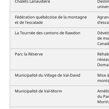
Chalets Lanaudière
Destin
univer
Fédération québécoise de la montagne
Agran
et de l'escalade
d'esca
La Tournée des cantons de Rawdon
Dével
de mon
Canad
Parc la Réserve
Réhabi
réseau
Domai
Municipalité du Village de Val-David
Mise à
monts 
Municipalité de Val-Morin
Amélio
du Par
Morin,