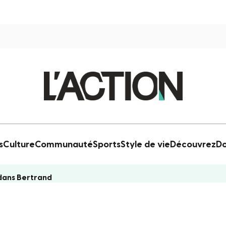
s
Culture
Communauté
Sports
Style de vie
Découvrez
Do
 dans Bertrand