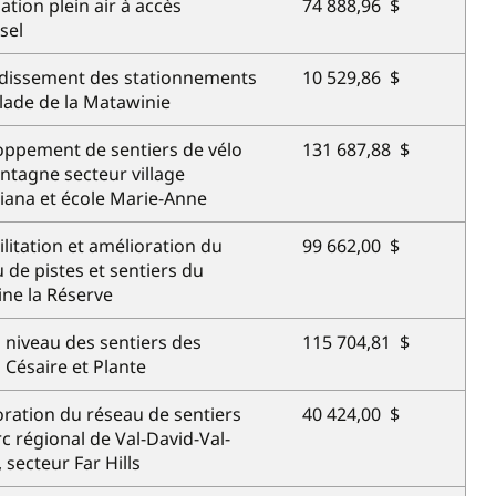
ation plein air à accès
74 888,96 $
sel
dissement des stationnements
10 529,86 $
lade de la Matawinie
oppement de sentiers de vélo
131 687,88 $
tagne secteur village
iana et école Marie-Anne
litation et amélioration du
99 662,00 $
 de pistes et sentiers du
ne la Réserve
 niveau des sentiers des
115 704,81 $
Césaire et Plante
ration du réseau de sentiers
40 424,00 $
c régional de Val-David-Val-
 secteur Far Hills