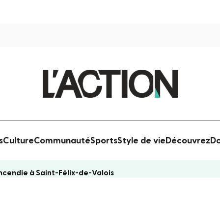
s
Culture
Communauté
Sports
Style de vie
Découvrez
Do
cendie à Saint-Félix-de-Valois