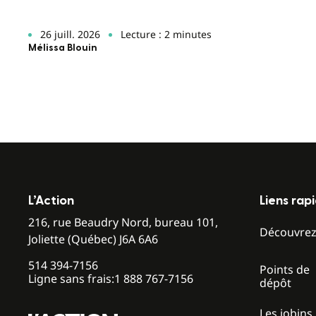
26 juill. 2026
Lecture : 2 minutes
Mélissa Blouin
L’Action
Liens rap
216, rue Beaudry Nord, bureau 101,
Découvre
Joliette (Québec) J6A 6A6
514 394-7156
Points de
Ligne sans frais:
1 888 767-7156
dépôt
Les jobins