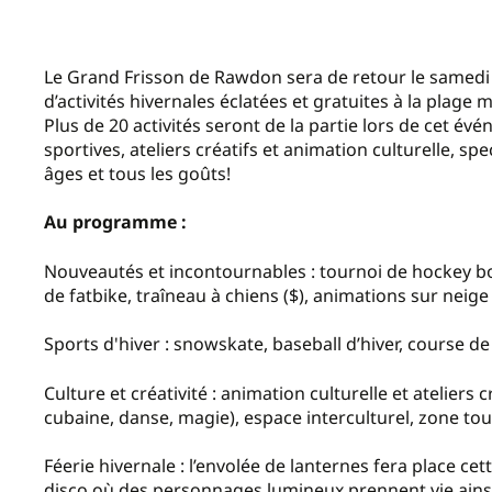
Le Grand Frisson de Rawdon sera de retour le samedi 
d’activités hivernales éclatées et gratuites à la plage 
Plus de 20 activités seront de la partie lors de cet évé
sportives, ateliers créatifs et animation culturelle, spe
âges et tous les goûts!
Au programme :
Nouveautés et incontournables : tournoi de hockey bot
de fatbike, traîneau à chiens ($), animations sur neige
Sports d'hiver : snowskate, baseball d’hiver, course de
Culture et créativité : animation culturelle et ateliers
cubaine, danse, magie), espace interculturel, zone tout
Féerie hivernale : l’envolée de lanternes fera place c
disco où des personnages lumineux prennent vie ains