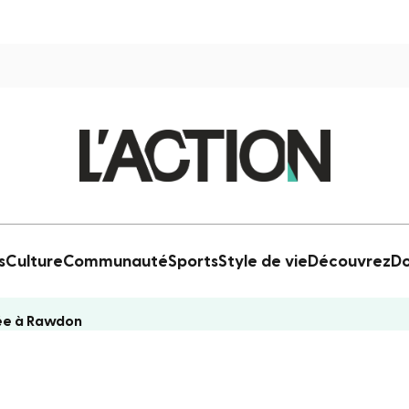
s
Culture
Communauté
Sports
Style de vie
Découvrez
Do
ée à Rawdon