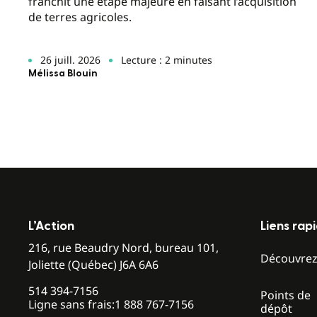
franchit une étape majeure en faisant l’acquisition
de terres agricoles.
26 juill. 2026
Lecture : 2 minutes
Mélissa Blouin
L’Action
Liens rap
216, rue Beaudry Nord, bureau 101,
Découvre
Joliette (Québec) J6A 6A6
514 394-7156
Points de
Ligne sans frais:
1 888 767-7156
dépôt