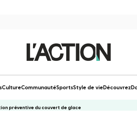
s
Culture
Communauté
Sports
Style de vie
Découvrez
Do
tion préventive du couvert de glace