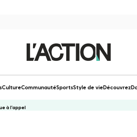
s
Culture
Communauté
Sports
Style de vie
Découvrez
Do
e à l'appel