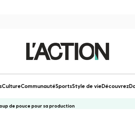
s
Culture
Communauté
Sports
Style de vie
Découvrez
Do
coup de pouce pour sa production