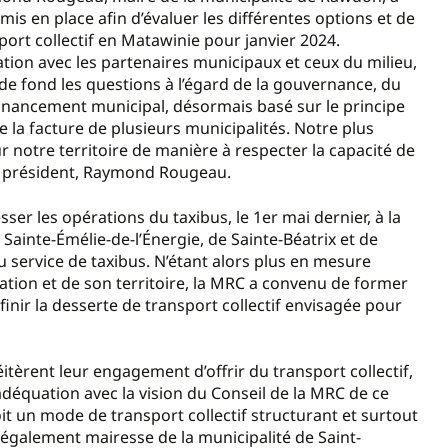
s en place afin d’évaluer les différentes options et de
ort collectif en Matawinie pour janvier 2024.
ration avec les partenaires municipaux et ceux du milieu,
de fond les questions à l’égard de la gouvernance, du
financement municipal, désormais basé sur le principe
le la facture de plusieurs municipalités. Notre plus
sur notre territoire de manière à respecter la capacité de
au président, Raymond Rougeau.
ser les opérations du taxibus, le 1er mai dernier, à la
e Sainte-Émélie-de-l’Énergie, de Sainte-Béatrix et de
du service de taxibus. N’étant alors plus en mesure
lation et de son territoire, la MRC a convenu de former
ir la desserte de transport collectif envisagée pour
tèrent leur engagement d’offrir du transport collectif,
n adéquation avec la vision du Conseil de la MRC de ce
oit un mode de transport collectif structurant et surtout
t, également mairesse de la municipalité de Saint-