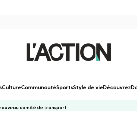
s
Culture
Communauté
Sports
Style de vie
Découvrez
Do
ouveau comité de transport