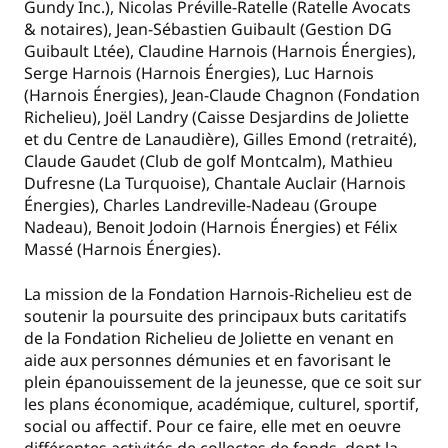
Gundy Inc.), Nicolas Préville-Ratelle (Ratelle Avocats
& notaires), Jean-Sébastien Guibault (Gestion DG
Guibault Ltée), Claudine Harnois (Harnois Énergies),
Serge Harnois (Harnois Énergies), Luc Harnois
(Harnois Énergies), Jean-Claude Chagnon (Fondation
Richelieu), Joël Landry (Caisse Desjardins de Joliette
et du Centre de Lanaudière), Gilles Emond (retraité),
Claude Gaudet (Club de golf Montcalm), Mathieu
Dufresne (La Turquoise), Chantale Auclair (Harnois
Énergies), Charles Landreville-Nadeau (Groupe
Nadeau), Benoit Jodoin (Harnois Énergies) et Félix
Massé (Harnois Énergies).
La mission de la Fondation Harnois-Richelieu est de
soutenir la poursuite des principaux buts caritatifs
de la Fondation Richelieu de Joliette en venant en
aide aux personnes démunies et en favorisant le
plein épanouissement de la jeunesse, que ce soit sur
les plans économique, académique, culturel, sportif,
social ou affectif. Pour ce faire, elle met en oeuvre
différentes activités de collectes de fonds, dont la