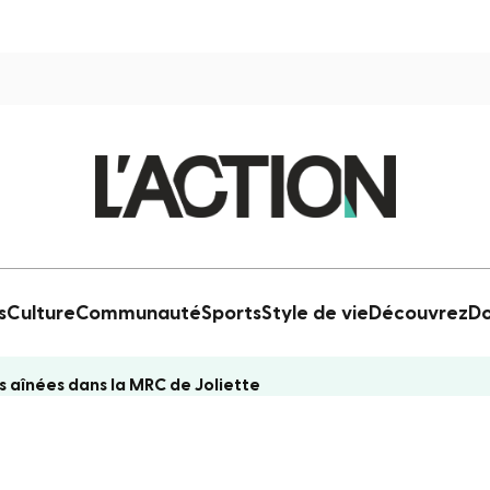
s
Culture
Communauté
Sports
Style de vie
Découvrez
Do
s aînées dans la MRC de Joliette