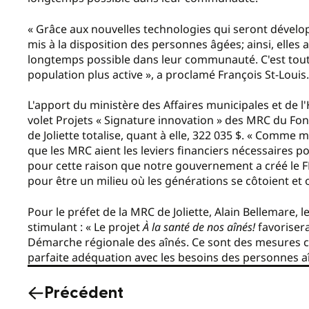
« Grâce aux nouvelles technologies qui seront dévelo
mis à la disposition des personnes âgées; ainsi, elles 
longtemps possible dans leur communauté. C'est toute 
population plus active », a proclamé François St-Louis.
L'apport du ministère des Affaires municipales et de l
volet Projets « Signature innovation » des MRC du Fond
de Joliette totalise, quant à elle, 322 035 $. « Comme m
que les MRC aient les leviers financiers nécessaires po
pour cette raison que notre gouvernement a créé le F
pour être un milieu où les générations se côtoient et où
Pour le préfet de la MRC de Joliette, Alain Bellemare, l
stimulant : « Le projet
À la santé de nos aînés!
favorisera
Démarche régionale des aînés. Ce sont des mesures con
parfaite adéquation avec les besoins des personnes a
Précédent