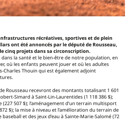
frastructures récréatives, sportives et de plein
ollars ont été annoncés par le député de Rousseau,
de cinq projets dans sa circonscription.
l dans la santé et le bien-être de notre population, en
er, où les enfants peuvent jouer et où les adultes
is-Charles Thouin qui est également adjoint
ctures.
n de Rousseau recevront des montants totalisant 1 601
Robert-Simard à Saint-Lin-Laurentides (1 118 386 $);
 (227 507 $); l’aménagement d’un terrain multisport
72 $); la mise à niveau et l’amélioration du terrain de
 de baseball et des jeux d’eau à Sainte-Marie-Salomé (72