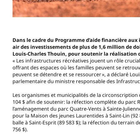
Dans le cadre du Programme d’aide financière aux in
air des investissements de plus de 1,6 million de d
Louis-Charles Thouin, pour soutenir la réalisation 
« Les infrastructures récréatives jouent un rôle crucia
offrant des espaces où les familles peuvent se retrouv
peuvent se détendre et se ressourcer », a déclaré Lou
parlementaire du ministre responsable des Infrastru
Les organismes et municipalités de la circonscriptio
104 $ afin de soutenir: la réfection complète du parc 
l’aménagement du parc Quatre-Vents à Sainte-Julienne
pour la Maison des jeunes Laurentides à Saint-Lin (92 8
balle à Saint-Esprit (89 583 $); la réfection du terrain
756 $).