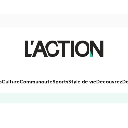
s
Culture
Communauté
Sports
Style de vie
Découvrez
Do