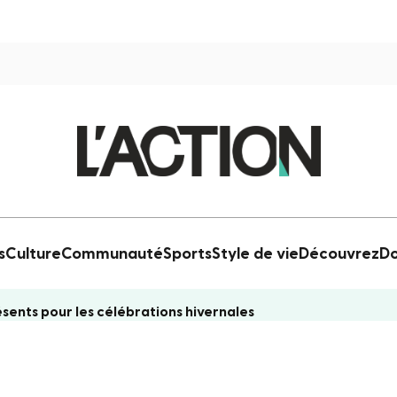
s
Culture
Communauté
Sports
Style de vie
Découvrez
Do
ents pour les célébrations hivernales