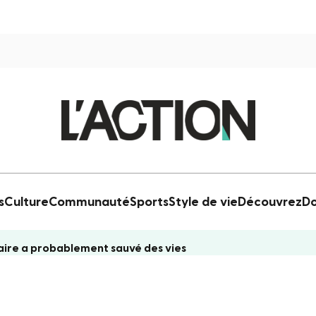
s
Culture
Communauté
Sports
Style de vie
Découvrez
Do
laire a probablement sauvé des vies