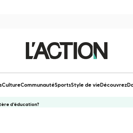
s
Culture
Communauté
Sports
Style de vie
Découvrez
Do
istère d’éducation?