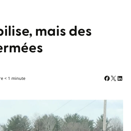
bilise, mais des
fermées
re < 1 minute