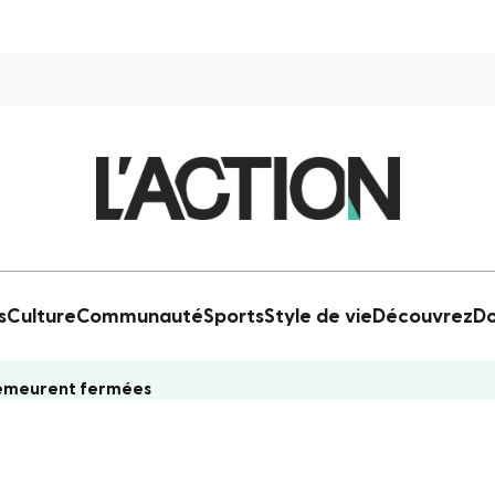
s
Culture
Communauté
Sports
Style de vie
Découvrez
Do
s demeurent fermées