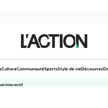
s
Culture
Communauté
Sports
Style de vie
Découvrez
Do
al interactif