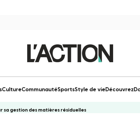
s
Culture
Communauté
Sports
Style de vie
Découvrez
Do
 sa gestion des matières résiduelles