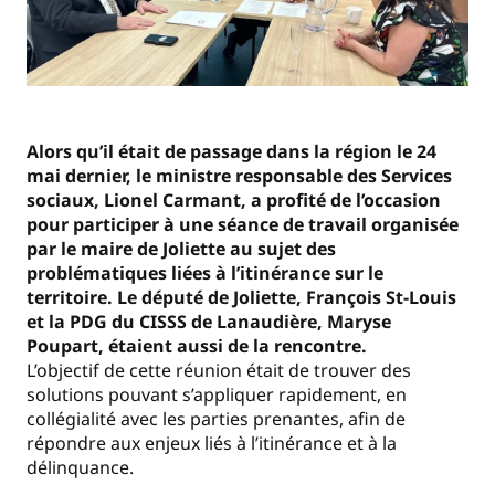
Alors qu’il était de passage dans la région le 24
mai dernier, le ministre responsable des Services
sociaux, Lionel Carmant, a profité de l’occasion
pour participer à une séance de travail organisée
par le maire de Joliette au sujet des
problématiques liées à l’itinérance sur le
territoire. Le député de Joliette, François St-Louis
et la PDG du CISSS de Lanaudière, Maryse
Poupart, étaient aussi de la rencontre.
L’objectif de cette réunion était de trouver des
solutions pouvant s’appliquer rapidement, en
collégialité avec les parties prenantes, afin de
répondre aux enjeux liés à l’itinérance et à la
délinquance.