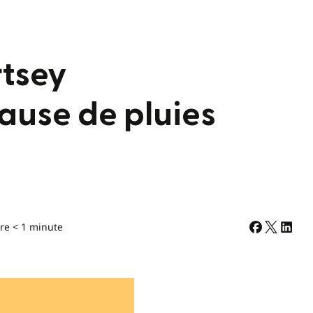
rtsey
use de pluies
re < 1 minute