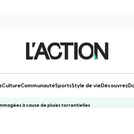
s
Culture
Communauté
Sports
Style de vie
Découvrez
Do
magées à cause de pluies torrentielles