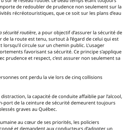
u sur le réseau routier. Le beau temps étant toujours
 importe de redoubler de prudence non seulement sur la
ivités récréotouristiques, que ce soit sur les plans d’eau
a sécurité routière
, a pour objectif d’assurer la sécurité de
 de la route est tenu, surtout à l’égard de celui qui est
t lorsqu’il circule sur un chemin public. L’usager
ortements favorisant sa sécurité. Ce principe s’applique
vec prudence et respect, c’est assurer non seulement sa
ersonnes ont perdu la vie lors de cinq collisions
istraction, la capacité de conduite affaiblie par l’alcool,
n-port de la ceinture de sécurité demeurent toujours
 blessés graves au Québec.
humaine au cœur de ses priorités, les policiers
ng congé et demandent aux conducteurs d’adopter un