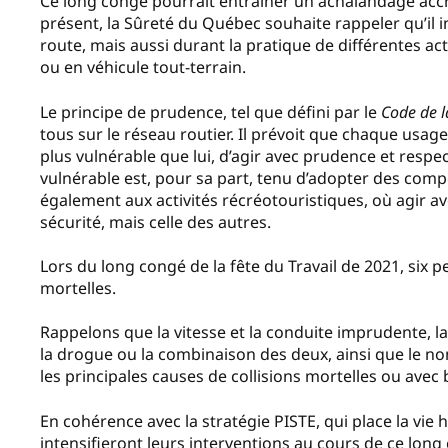
Ce long congé pourrait entrainer un achalandage accr
présent, la Sûreté du Québec souhaite rappeler qu’il
route, mais aussi durant la pratique de différentes act
ou en véhicule tout-terrain.
Le principe de prudence, tel que défini par le
Code de l
tous sur le réseau routier. Il prévoit que chaque usager
plus vulnérable que lui, d’agir avec prudence et respec
vulnérable est, pour sa part, tenu d’adopter des comp
également aux activités récréotouristiques, où agir a
sécurité, mais celle des autres.
Lors du long congé de la fête du Travail de 2021, six p
mortelles.
Rappelons que la vitesse et la conduite imprudente, la d
la drogue ou la combinaison des deux, ainsi que le no
les principales causes de collisions mortelles ou avec
En cohérence avec la stratégie PISTE, qui place la vie 
intensifieront leurs interventions au cours de ce lo