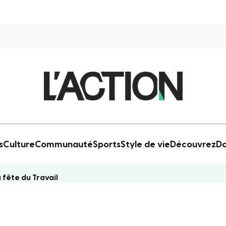
s
Culture
Communauté
Sports
Style de vie
Découvrez
Do
 fête du Travail