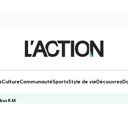
s
Culture
Communauté
Sports
Style de vie
Découvrez
Do
bus R.M