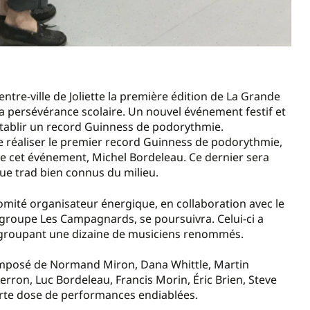
ntre-ville de Joliette la première édition de La Grande
a persévérance scolaire. Un nouvel événement festif et
établir un record Guinness de podorythmie.
de réaliser le premier record Guinness de podorythmie,
de cet événement, Michel Bordeleau. Ce dernier sera
e trad bien connus du milieu.
omité organisateur énergique, en collaboration avec le
 groupe Les Campagnards, se poursuivra. Celui-ci a
egroupant une dizaine de musiciens renommés.
composé de Normand Miron, Dana Whittle, Martin
rron, Luc Bordeleau, Francis Morin, Éric Brien, Steve
orte dose de performances endiablées.