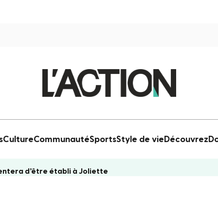
s
Culture
Communauté
Sports
Style de vie
Découvrez
Do
ntera d’être établi à Joliette