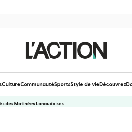
s
Culture
Communauté
Sports
Style de vie
Découvrez
Do
grès des Matinées Lanaudoises