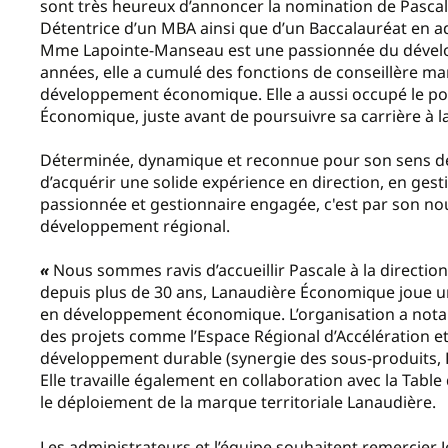
sont très heureux d’annoncer la nomination de Pascale
Détentrice d’un MBA ainsi que d’un Baccalauréat en ad
Mme Lapointe-Manseau est une passionnée du dévelo
années, elle a cumulé des fonctions de conseillère ma
développement économique. Elle a aussi occupé le pos
Économique, juste avant de poursuivre sa carrière à la 
Déterminée, dynamique et reconnue pour son sens de l
d’acquérir une solide expérience en direction, en ges
passionnée et gestionnaire engagée, c'est par son nou
développement régional.
«
Nous sommes ravis d’accueillir Pascale à la direction
depuis plus de 30 ans, Lanaudière Économique joue un
en développement économique. L’organisation a nota
des projets comme l’Espace Régional d’Accélération et 
développement durable (synergie des sous-produits, F
Elle travaille également en collaboration avec la Tabl
le déploiement de la marque territoriale Lanaudière.
Les administrateurs et l’équipe souhaitent remercier J