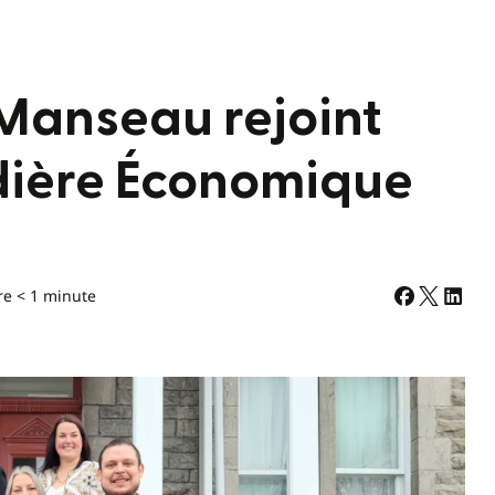
Manseau rejoint
dière Économique
re < 1 minute