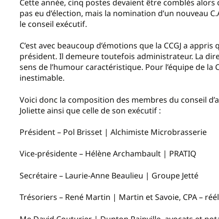
Cette année, cinq postes devaient être comblés alors qu
pas eu d’élection, mais la nomination d’un nouveau C.A. 
le conseil exécutif.
C’est avec beaucoup d’émotions que la CCGJ a appris q
président. Il demeure toutefois administrateur. La dir
sens de l’humour caractéristique. Pour l’équipe de la C
inestimable.
Voici donc la composition des membres du conseil d
Joliette ainsi que celle de son exécutif :
Président – Pol Brisset | Alchimiste Microbrasserie
Vice-présidente – Hélène Archambault | PRATIQ
Secrétaire – Laurie-Anne Beaulieu | Groupe Jetté
Trésoriers – René Martin | Martin et Savoie, CPA – réé
Me David Couturier | Dunton Rainville, avocats et not