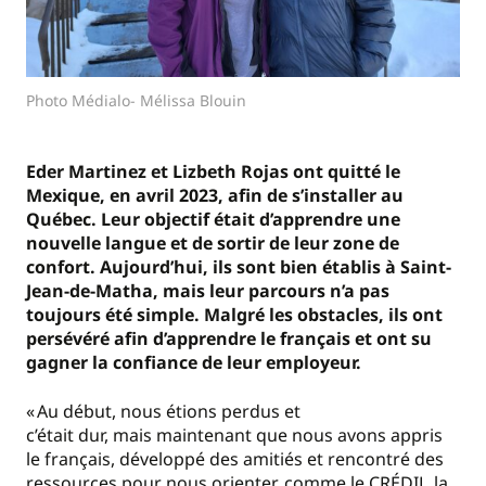
Photo Médialo- Mélissa Blouin
Eder
Martinez et
Lizbeth
Rojas ont quitté le
Mexique, en avril 2023, afin de s’installer au
Québec. Leur objectif était d’apprendre une
nouvelle langue et de sortir de leur zone de
confort. Aujourd’hui
, ils sont
bie
n
établis
à Saint-
Jean-de-Matha,
mais
leur parcours n’a pas
toujours été simple
. M
algré les obstac
les, ils ont
persévéré afin d’apprendre le français et ont su
gagner la confiance de leur employeur.
« Au début,
nous étions perdus et
c’était dur, mais maintenant que nous avons appris
le français, développé des amitiés et rencontré des
ressources pour nous orienter, comme le CRÉDIL, la