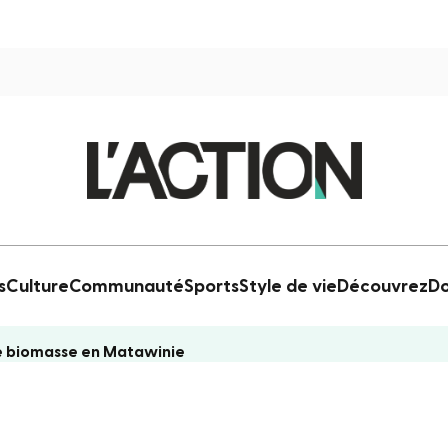
s
Culture
Communauté
Sports
Style de vie
Découvrez
Do
de biomasse en Matawinie