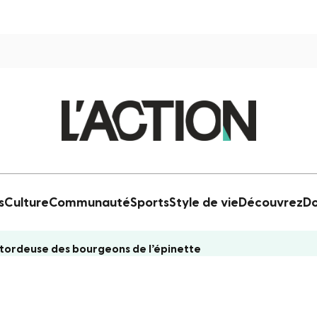
s
Culture
Communauté
Sports
Style de vie
Découvrez
Do
e tordeuse des bourgeons de l’épinette